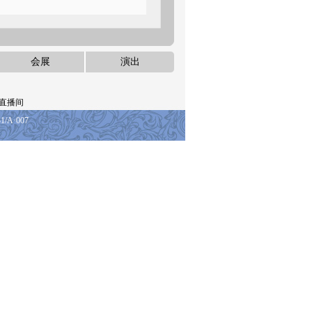
会展
演出
直播间
A·007