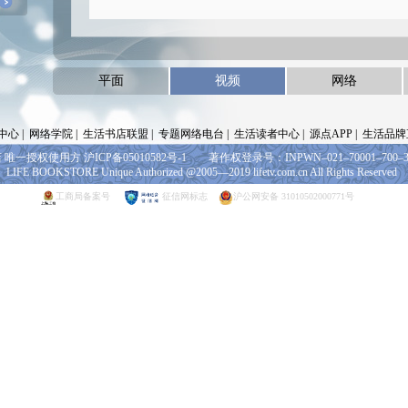
平面
视频
网络
心 |
网络学院
|
生活书店联盟
|
专题网络电台
|
生活读者中心
|
源点APP
|
生活品牌
唯一授权使用方 沪ICP备05010582号-1 著作权登录号：INPWN–021–70001–700–31/
LIFE BOOKSTORE Unique Authorized @2005—2019 lifetv.com.cn All Rights Reserved
工商局备案号
征信网标志
沪公网安备 31010502000771号