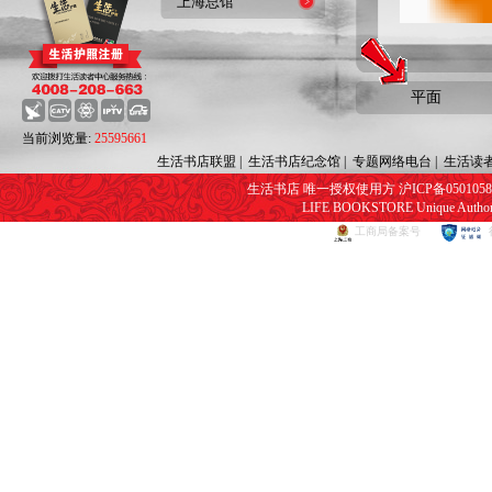
上海总馆
平面
当前浏览量:
25595661
生活书店联盟
|
生活书店纪念馆
|
专题网络电台
|
生活读
生活书店 唯一授权使用方 沪ICP备05010582号
LIFE BOOKSTORE Unique Authorize
工商局备案号
网页视频播放器