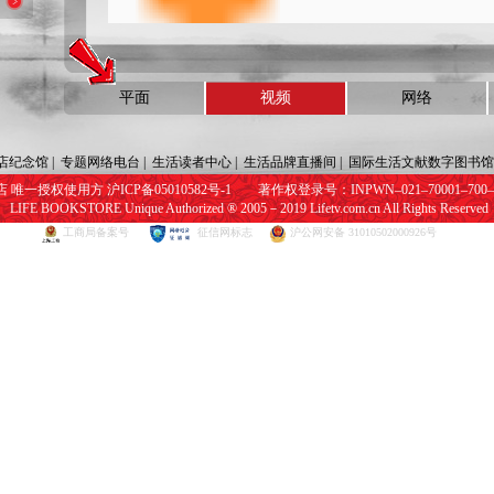
平面
视频
网络
店纪念馆
|
专题网络电台
|
生活读者中心
|
生活品牌直播间
|
国际生活文献数字图书馆
唯一授权使用方 沪ICP备05010582号-1 著作权登录号：INPWN–021–70001–700–22
LIFE BOOKSTORE Unique Authorized ® 2005－2019 Lifetv.com.cn All Rights Reserved
工商局备案号
征信网标志
沪公网安备 31010502000926号
网页视频播放器加载中，请稍后...