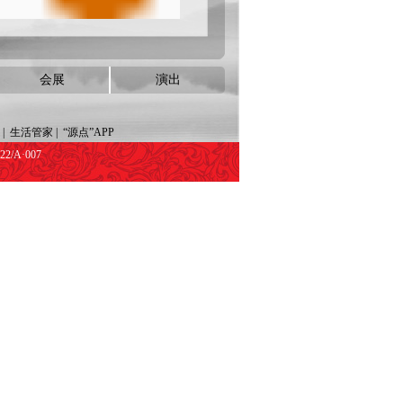
会展
演出
|
生活管家
|
“源点”APP
/A·007