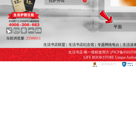
拉萨分馆
平面
当前浏览量:
25596611
生活书店联盟
|
生活书店纪念馆
|
专题网络电台
|
生活读
生活书店 唯一授权使用方 沪ICP备05010582号
LIFE BOOKSTORE Unique Authorize
工商局备案号
网页视频播放器