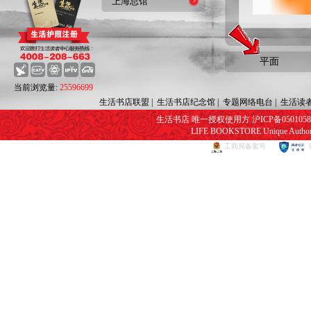
上海总馆
平面
当前浏览量:
25596699
生活书店联盟
|
生活书店纪念馆
|
专题网络电台
|
生活读
生活书店 唯一授权使用方 沪ICP备05010582号
LIFE BOOKSTORE Unique Authorize
工商局备案号
网页视频播放器